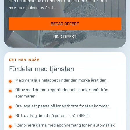
och en känsla av att hemmet är förberett för den
mörkare halvan av året.
BEGÄR OFFERT
RING DIREKT
DET HÄR INGÅR
Fördelar med tjänsten
Maximera ljusinsläppet under den mörka årstiden.
Bli av med damm, regnränder och insektsspår från
sommaren.
Bra läge att passa på innan första frosten kommer.
RUT-avdrag direkt på priset – från 499 kr.
Kombinera gärna med abonnemang för en automatisk