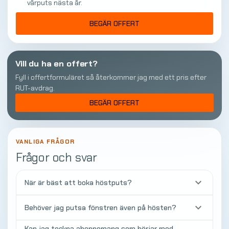
vårputs nästa år.
BEGÄR OFFERT
Vill du ha en offert?
Fyll i offertformuläret så återkommer jag med ett pris efter
RUT-avdrag.
BEGÄR OFFERT
VANLIGA FRÅGOR
Frågor och svar
keyboard_arrow_down
När är bäst att boka höstputs?
keyboard_arrow_down
Behöver jag putsa fönstren även på hösten?
Kan jag teckna abonnemang som börjar med