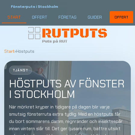
Fönsterputs i Stockholm
START
OFFERT
FÖRETAG
GUIDER
OFFERT
Start
›
Höstputs
TJÄNST
HÖSTPUTS AV FÖNSTER
I STOCKHOLM
När mörkret kryper in tidigare på dagen blir varje
smutsig fönsterruta extra tydlig. Med en höstputs får
du bort sommarens damm, regnränder och insektsspår
innan vintern slår till. Det ger ljusare rum, bättre utsikt