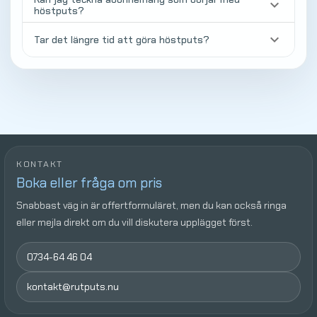
keyboard_arrow_down
höstputs?
keyboard_arrow_down
Tar det längre tid att göra höstputs?
KONTAKT
Boka eller fråga om pris
Snabbast väg in är offertformuläret, men du kan också ringa
eller mejla direkt om du vill diskutera upplägget först.
0734-64 46 04
kontakt@rutputs.nu