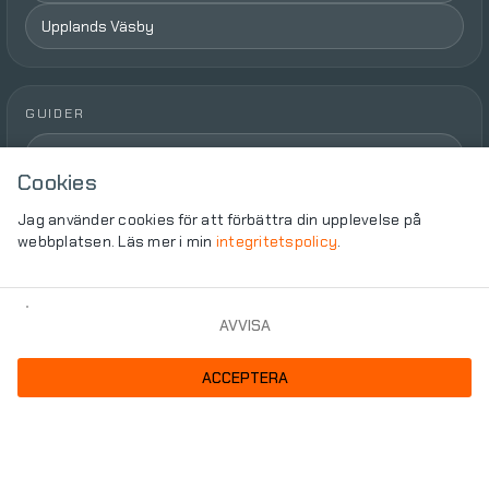
Upplands Väsby
GUIDER
Alla guider
Cookies
Så tvättar du inglasade balkonger i Stockholm
Jag använder cookies för att förbättra din upplevelse på
webbplatsen. Läs mer i min
integritetspolicy
.
Hur ofta ska man putsa fönster?
RUT-avdrag för fönsterputs 2026
AVVISA
phone
Godkänd för F-skatt
ACCEPTERA
Copyright ©2026
Webbplats av
PixelPioneer
Integritetspolicy
Cookieinställningar