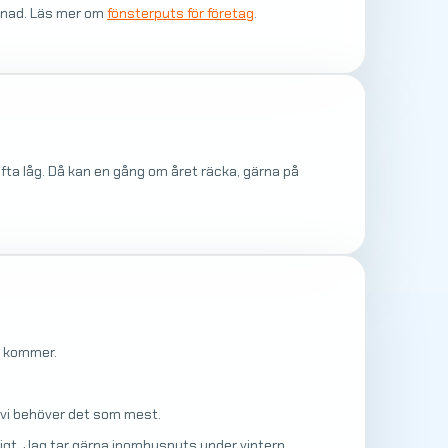
ånad. Läs mer om
fönsterputs för företag
.
fta låg. Då kan en gång om året räcka, gärna på
t kommer.
 vi behöver det som mest.
igt. Jag tar gärna inomhusputs under vintern.