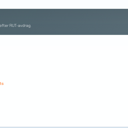
 efter RUT-avdrag.
ts