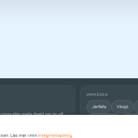
OMRÅDEN
Järfälla
Viksjö
inga eller mejla direkt om du vill
Bergshamra
Sund
Lidingö
Östermalm
tsen. Läs mer i min
integritetspolicy
.