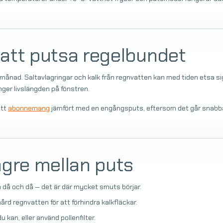
g att putsa regelbundet
je månad. Saltavlagringar och kalk från regnvatten kan med tiden etsa 
änger livslängden på fönstren.
ett
abonnemang
jämfört med en engångsputs, eftersom det går snabbar
ängre mellan puts
 då och då — det är där mycket smuts börjar.
rd regnvatten för att förhindra kalkfläckar.
kan, eller använd pollenfilter.