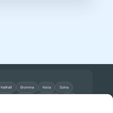
Kallhäll
Bromma
Kista
Solna
byberg
Spånga
Sollentuna
Täby
Vällingby
Hässelby
Danderyd