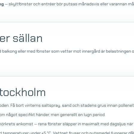
ng
— skyltfönster och entréer bör putsas månadsvis eller varannan m
er sällan
d balkong eller med fönster som vetter mot innergård är belastningen o
Stockholm
oden. Få bort vinterns saltspray, sand och stadens grus innan pollene
m något specifikt händer, men generellt en lugn period.
mörkrets ankomst — rena fönster släpper in maximalt med dagsljus när
d temperaturer under +5 °C. Vattnet fryser och putsmedel fungerar dål