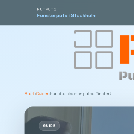
RUTPUTS
Fönsterputs i Stockholm
Start
›
Guider
›
Hur ofta ska man putsa fönster?
GUIDE