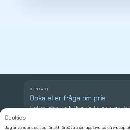
KONTAKT
Boka eller fråga om pris
Snabbast väg in är offertformuläret, men du kan också r
diskutera upplägget först.
Cookies
Jag använder cookies för att förbättra din upplevelse på webbpla
0734-64 46 04
kontakt@rutputs.nu