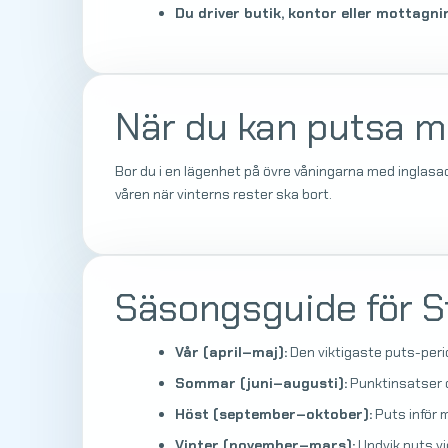
Du driver butik, kontor eller mottagni
När du kan putsa m
Bor du i en lägenhet på övre våningarna med inglasa
våren när vinterns rester ska bort.
Säsongsguide för 
Vår (april–maj):
Den viktigaste puts-peri
Sommar (juni–augusti):
Punktinsatser o
Höst (september–oktober):
Puts inför 
Vinter (november–mars):
Undvik puts vi