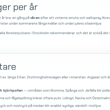
er per år
r år bra: en gång på
våren
efter att vinterns smuts och saltspray förs
önster under sommarens långa kvällar och under julens stearinljus.
lla fönsterputsare i Stockholm rekommenderar, och det är också det som
tare
t.ex. längs E4:an, Drottningholmsvägen eller i innerstan. Avgaser och d
ch björkpollen
— i områden som Bromma, Spånga och Järfälla blir polle
a och fågelspillning kräver oftare puts. Lidingö, Nacka och Östermalm
yck och nostryck på insidan blir snabbt synliga, särskilt i motljus.