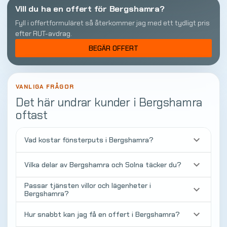
Vill du ha en offert för Bergshamra?
Fyll i offertformuläret så återkommer jag med ett tydligt pris
efter RUT-avdrag.
BEGÄR OFFERT
VANLIGA FRÅGOR
Det här undrar kunder i Bergshamra
oftast
keyboard_arrow_down
Vad kostar fönsterputs i Bergshamra?
keyboard_arrow_down
Vilka delar av Bergshamra och Solna täcker du?
Passar tjänsten villor och lägenheter i
keyboard_arrow_down
Bergshamra?
keyboard_arrow_down
Hur snabbt kan jag få en offert i Bergshamra?