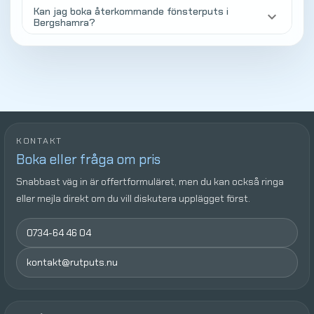
Kan jag boka återkommande fönsterputs i
keyboard_arrow_down
Bergshamra?
KONTAKT
Boka eller fråga om pris
Snabbast väg in är offertformuläret, men du kan också ringa
eller mejla direkt om du vill diskutera upplägget först.
0734-64 46 04
kontakt@rutputs.nu