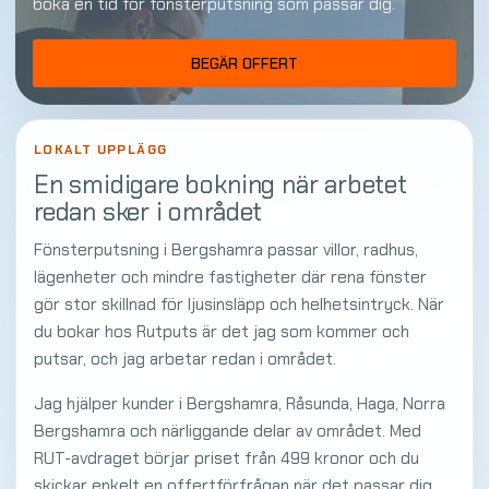
boka en tid för fönsterputsning som passar dig.
BEGÄR OFFERT
LOKALT UPPLÄGG
En smidigare bokning när arbetet
redan sker i området
Fönsterputsning i Bergshamra passar villor, radhus,
lägenheter och mindre fastigheter där rena fönster
gör stor skillnad för ljusinsläpp och helhetsintryck. När
du bokar hos Rutputs är det jag som kommer och
putsar, och jag arbetar redan i området.
Jag hjälper kunder i Bergshamra, Råsunda, Haga, Norra
Bergshamra och närliggande delar av området. Med
RUT-avdraget börjar priset från 499 kronor och du
skickar enkelt en offertförfrågan när det passar dig.